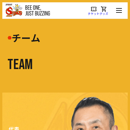
チケット
グッズ
チーム
T
E
A
M
代表