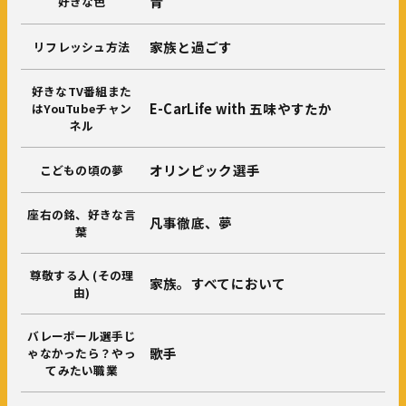
青
好きな色
家族と過ごす
リフレッシュ方法
好きなTV番組また
E-CarLife with 五味やすたか
はYouTubeチャン
ネル
オリンピック選手
こどもの頃の夢
座右の銘、好きな言
凡事徹底、夢
葉
尊敬する人 (その理
家族。すべてにおいて
由)
バレーボール選手じ
歌手
ゃなかったら？やっ
てみたい職業