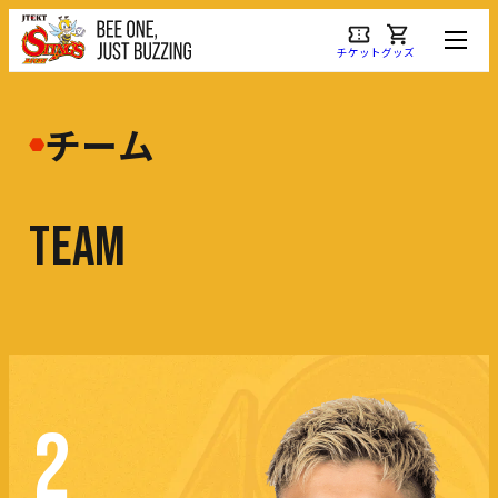
チケット
グッズ
チーム
T
E
A
M
2