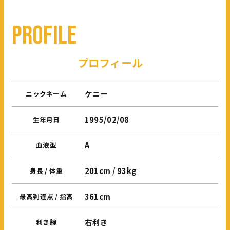
P
R
O
F
I
L
E
プロフィール
ケニー
ニックネーム
1995/02/08
生年月日
A
血液型
201cm
/ 93kg
身長 / 体重
361cm
最高到達点 / 指高
右利き
利き腕