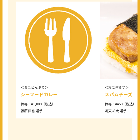
＜ミニどんぶり＞
＜おにぎらず＞
シーフードカレー
スパムチーズ
価格：¥1,000（税込）
価格：¥450（税込）
藤原 直也 選手
河東 祐大 選手