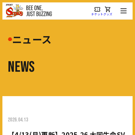
チケット
グッズ
ニュース
N
E
W
S
2026.04.13
【4/13(月)更新】2025-26 大同生命SV.