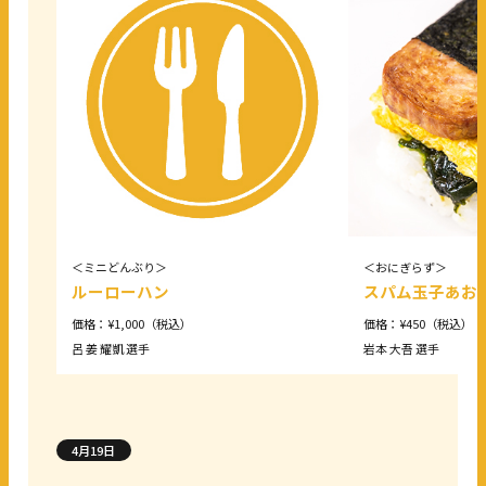
＜ミニどんぶり＞
＜おにぎらず＞
ルーローハン
スパム玉子あお
価格：¥1,000（税込）
価格：¥450（税込）
呂 姜 耀凱 選手
岩本 大吾 選手
4月19日