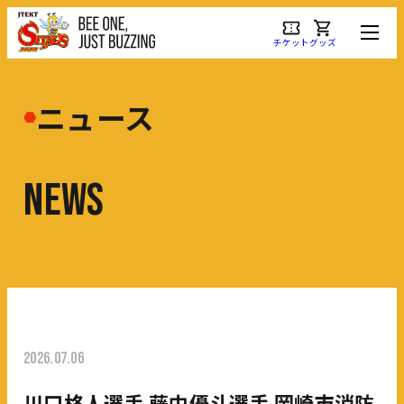
チケット
グッズ
ニュース
N
E
W
S
2026.07.06
川口柊人選手 藤中優斗選手 岡崎市消防