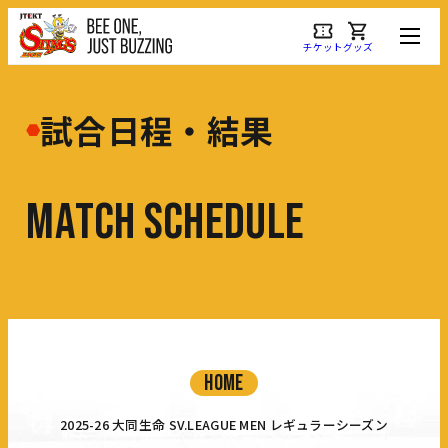
チケット
グッズ
試合日程・結果
M
A
T
C
H
S
C
H
E
D
U
L
E
HOME
2025-26 大同生命 SV.LEAGUE MEN レギュラーシーズン