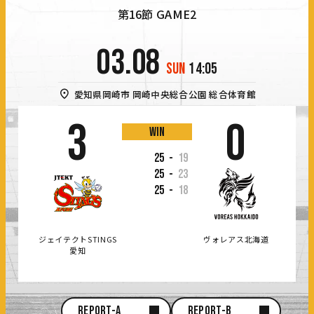
第16節 GAME2
03.08
SUN
14:05
愛知県岡崎市
岡崎中央総合公園 総合体育館
3
0
win
25
-
19
25
-
23
25
-
18
ジェイテクトSTINGS
ヴォレアス北海道
愛知
REPORT-A
REPORT-B