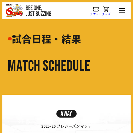
チケット
グッズ
試合日程・結果
M
A
T
C
H
S
C
H
E
D
U
L
E
AWAY
2025-26 プレシーズンマッチ