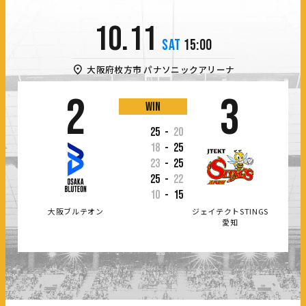
10.11
SAT
15:00
大阪府枚方市
パナソニックアリーナ
2
3
win
25
-
20
18
-
25
23
-
25
25
-
22
10
-
15
大阪ブルテオン
ジェイテクトSTINGS
愛知