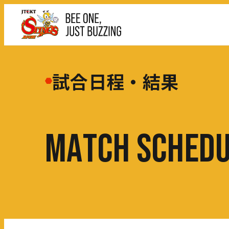
試合日程・結果
M
A
T
C
H
S
C
H
E
D