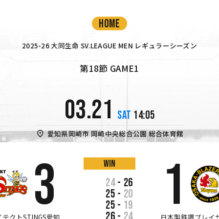
HOME
2025-26 大同生命 SV.LEAGUE MEN レギュラーシーズン
第18節 GAME1
03.21
SAT
14:05
愛知県岡崎市
岡崎中央総合公園 総合体育館
3
1
win
24
-
26
25
-
20
25
-
19
26
-
24
テクトSTINGS愛知
日本製鉄堺ブレイ