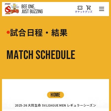
チケット
グッズ
試合日程・結果
M
A
T
C
H
S
C
H
E
D
U
L
E
HOME
2025-26 大同生命 SV.LEAGUE MEN レギュラーシーズン