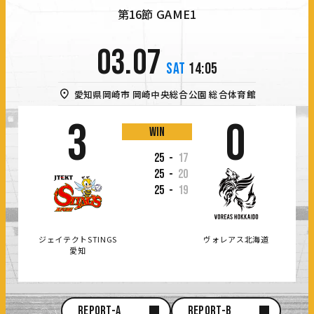
第16節 GAME1
03.07
SAT
14:05
愛知県岡崎市
岡崎中央総合公園 総合体育館
3
0
win
25
-
17
25
-
20
25
-
19
ジェイテクトSTINGS
ヴォレアス北海道
愛知
REPORT-A
REPORT-B